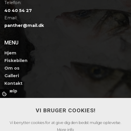
Telefon:
40 40 54 27
Email:
panther@mail.dk
MENU
Hjem
Fiskebilen
Om os
Galleri
Kontakt
Hjælp
SMILEY ORDNING
VI BRUGER COOKIES!
Vi benytter cookies for at give dig den bedst mulige oplevelse.
More info