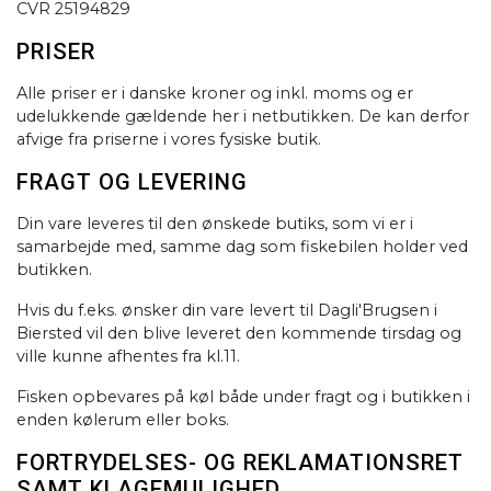
CVR 25194829
PRISER
Alle priser er i danske kroner og inkl. moms og er
udelukkende gældende her i netbutikken. De kan derfor
afvige fra priserne i vores fysiske butik.
FRAGT OG LEVERING
Din vare leveres til den ønskede butiks, som vi er i
samarbejde med, samme dag som fiskebilen holder ved
butikken.
Hvis du f.eks. ønsker din vare levert til Dagli'Brugsen i
Biersted vil den blive leveret den kommende tirsdag og
ville kunne afhentes fra kl.11.​ ​
Fisken opbevares på køl både under fragt og i butikken i
enden kølerum eller boks.
FORTRYDELSES- OG REKLAMATIONSRET
SAMT KLAGEMULIGHED