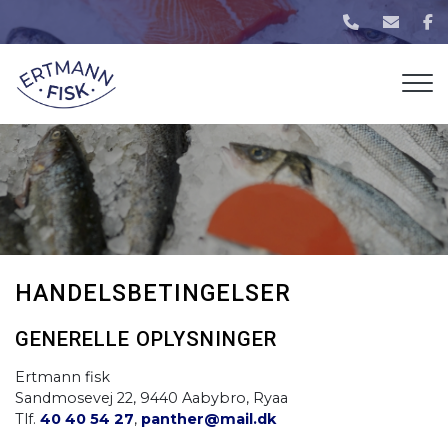
Gå
til
hovedindhold
HANDELSBETINGELSER
GENERELLE OPLYSNINGER
Ertmann fisk
Sandmosevej 22, 9440 Aabybro, Ryaa
Tlf.
40 40 54 27
,
panther@mail.dk