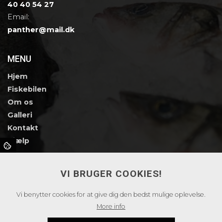
40 40 54 27
Email:
panther@mail.dk
MENU
Hjem
Fiskebilen
Om os
Galleri
Kontakt
Hjælp
SMILEY ORDNING
VI BRUGER COOKIES!
Vi benytter cookies for at give dig den bedst mulige oplevelse.
More info