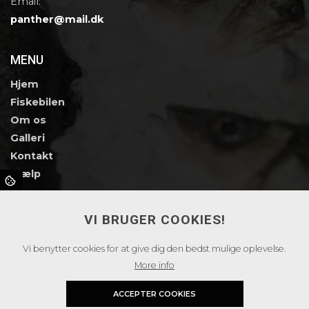
Email:
panther@mail.dk
MENU
Hjem
Fiskebilen
Om os
Galleri
Kontakt
Hjælp
SMILEY ORDNING
VI BRUGER COOKIES!
Vi benytter cookies for at give dig den bedst mulige oplevelse.
More info
ACCEPTER COOKIES